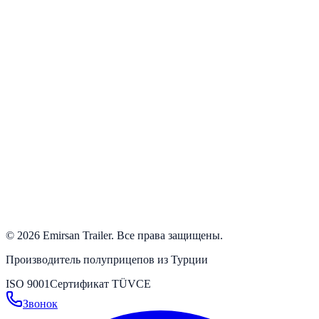
Контакты
+90 554 500 50 00
+90 532 384 63 24
+90 332 342 23 31
+90 332 346 59 59
info@emirsan.com
Büyükkayacık OSB Mah. 502 Nolu Sok. No: 8 Selçuklu /
Konya / Turkey
Проложить маршрут
→
©
2026
Emirsan Trailer
.
Все права защищены.
Производитель полуприцепов из Турции
ISO 9001
Сертификат TÜV
CE
Звонок