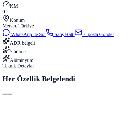
KM
0
Konum
Mersin, Türkiye
WhatsApp ile Sor
Satış Hattı
E-posta Gönder
ADR belgeli
5 bölme
Alüminyum
Teknik Detaylar
Her Özellik Belgelendi
Kapasite
38 m³
Bölme