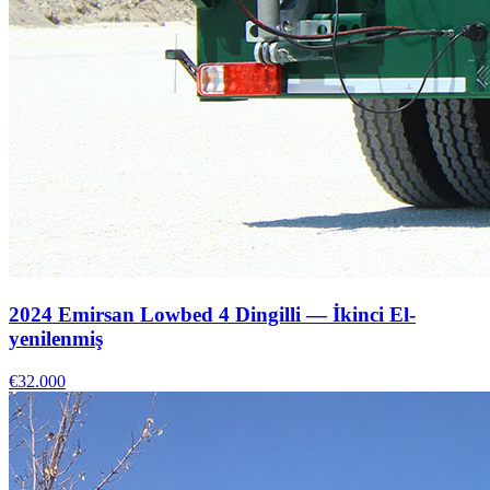
2024 Emirsan Lowbed 4 Dingilli — İkinci El-
yenilenmiş
€32.000