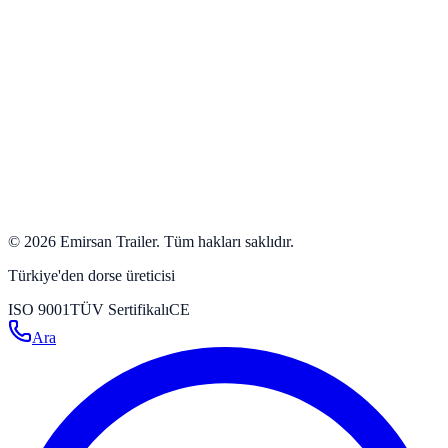
+90 554 500 50 00
+90 532 384 63 24
+90 332 342 23 31
+90 332 346 59 59
info@emirsan.com
Büyükkayacık OSB Mah. 502 Nolu Sok. No: 8 Selçuklu /
Konya / Turkey
Yol tarifi al
→
©
2026
Emirsan Trailer
.
Tüm hakları saklıdır.
Türkiye'den dorse üreticisi
ISO 9001
TÜV Sertifikalı
CE
Ara