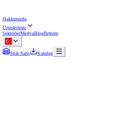
Hakkımızda
Ürünlerimiz
Sektörler
Medya
Blog
İletişim
Stok Satış
Katalog
Sıfır Stok
3
ilan
İkinci El
4
ilan