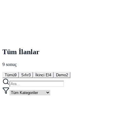
★ Öne Çıkan
Demo
2026 Emirsan Uzatılabilir Lowbed — Demo
€38.500
Tüm İlanlar
9 sonuç
Tümü
9
Sıfır
3
İkinci El
4
Demo
2